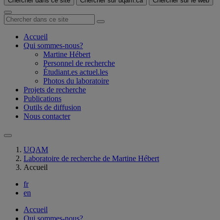
Chercher dans ce site
Chercher sur uqam.ca
Chercher sur le web
Accueil
Qui sommes-nous?
Martine Hébert
Personnel de recherche
Étudiant.es actuel.les
Photos du laboratoire
Projets de recherche
Publications
Outils de diffusion
Nous contacter
UQAM
Laboratoire de recherche de Martine Hébert
Accueil
fr
en
Accueil
Qui sommes-nous?