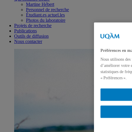
Martine Hébert
Personnel de recherche
Étudiant.es actuel.les
Photos du laboratoire
Projets de recherche
Publications
Outils de diffusion
Nous contacter
Préférences en ma
Nous utilisons des
d’améliorer votre e
statistiques de fré
« Préférences ».